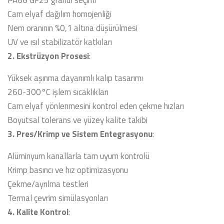
PA66 GF25 granül seçimi
Cam elyaf dağılım homojenliği
Nem oranının %0,1 altına düşürülmesi
UV ve ısıl stabilizatör katkıları
2. Ekstrüzyon Prosesi
:
Yüksek aşınma dayanımlı kalıp tasarımı
260-300°C işlem sıcaklıkları
Cam elyaf yönlenmesini kontrol eden çekme hızları
Boyutsal tolerans ve yüzey kalite takibi
3. Pres/Krimp ve Sistem Entegrasyonu
:
Alüminyum kanallarla tam uyum kontrolü
Krimp basıncı ve hız optimizasyonu
Çekme/ayrılma testleri
Termal çevrim simülasyonları
4. Kalite Kontrol
: